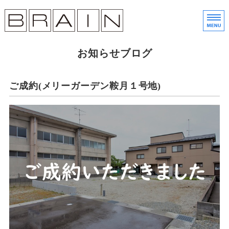
株
金
ホーム
お知らせブログ
土地売買
ご成約(メリーガーデン鞍月１号地)
分譲住宅
会社概要
展示会予約・お問い合わせ