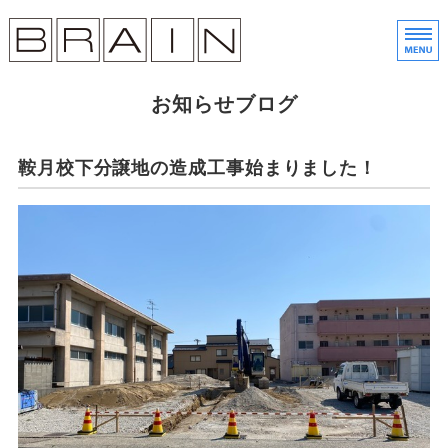
株
金
ホーム
お知らせブログ
土地売買
鞍月校下分譲地の造成工事始まりました！
分譲住宅
会社概要
展示会予約・お問い合わせ