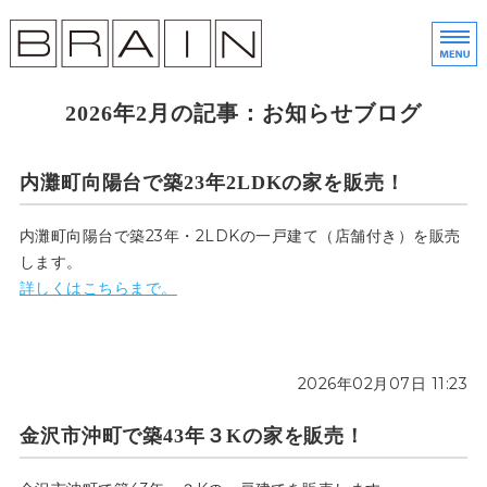
株
金
ホーム
2026年2月の記事：お知らせブログ
土地売買
内灘町向陽台で築23年2LDKの家を販売！
分譲住宅
内灘町向陽台で築23年・2LDKの一戸建て（店舗付き）を販売
会社概要
します。
詳しくはこちらまで。
展示会予約・お問い合わせ
2026年02月07日 11:23
金沢市沖町で築43年３Kの家を販売！