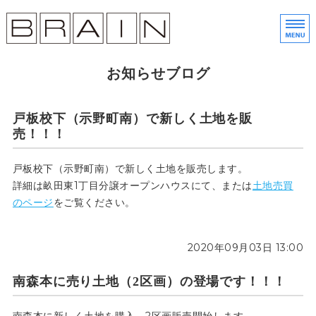
株
金
ホーム
お知らせブログ
土地売買
戸板校下（示野町南）で新しく土地を販
分譲住宅
売！！！
会社概要
戸板校下（示野町南）で新しく土地を販売します。
詳細は畝田東1丁目分譲オープンハウスにて、または
土地売買
展示会予約・お問い合わせ
のページ
をご覧ください。
2020年09月03日 13:00
南森本に売り土地（2区画）の登場です！！！
南森本に新しく土地を購入、2区画販売開始します。