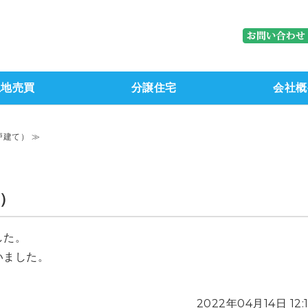
株式会社ブレーン｜石川県金沢市（
土地売買
分譲住宅
会社概
戸建て） ≫
）
した。
いました。
2022年04月14日 12: