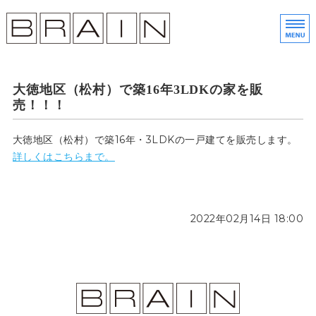
株
金
ホーム
大徳地区（松村）で築16年3LDKの家を販
土地売買
売！！！
分譲住宅
大徳地区（松村）で築16年・3LDKの一戸建てを販売します。
詳しくはこちらまで。
会社概要
展示会予約・お問い合わせ
2022年02月14日 18:00